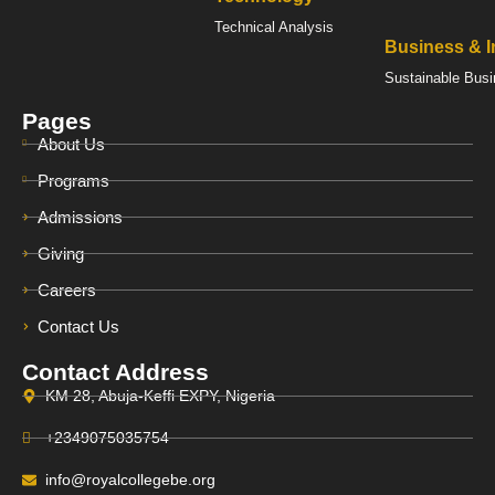
Technical Analysis
Business & I
Sustainable Busi
Pages
About Us
Programs
Admissions
Giving
Careers
Contact Us
Contact Address
KM 28, Abuja-Keffi EXPY, Nigeria
+2349075035754
info@royalcollegebe.org