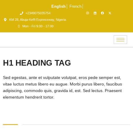
English
French
+2349075035754
KM 28, Abuja-Keffi Expressway, Nigeria.
Mon - Fri 9.00 - 17.00
H1 HEADING TAG
Sed egestas, ante et vulputate volutpat, eros pede semper est,
vitae luctus metus libero eu augue. Morbi purus libero, faucibus
adipiscing, commodo quis, gravida id, est. Sed lectus. Praesent
elementum hendrerit tortor.